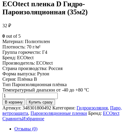
ECOtect пленка D Гидро-
Пароизоляционная (35м2)
32
₽
0
out of 5
Материал:
Полиэтилен
Плотность:
70 г/м²
Группа горючести:
Г4
Бренд:
ECOtect
Производитель:
ECOtect
Страна производства:
Россия
Форма выпуска:
Рулон
Серия:
Плёнка B
Тип
Пароизоляционная плёнка
Температурный диапазон
от -40 до +80 °C
Количество
товара
В корзину
Купить сразу
ECOtect
Артикул:
348301800492
Категории:
Гидроизоляция
,
Паро,
пленка
ветрозащита
,
Пароизоляционные пленки
Бренд:
ECOtect
D
Сравнить
Избранное
Гидро-
Пароизоляционная
Отзывы (0)
(35м2)