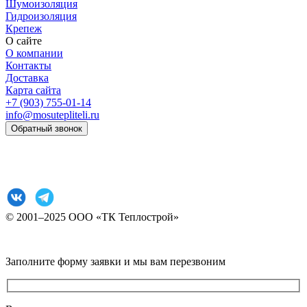
Шумоизоляция
Гидроизоляция
Крепеж
О сайте
О компании
Контакты
Доставка
Карта сайта
+7 (903) 755-01-14
info@mosutepliteli.ru
Обратный звонок
Согласие на обработку персональных данных
Политика конфиденциальности
© 2001–2025 ООО «ТК Теплострой»
Прокрутка
Заполните форму заявки и мы вам перезвоним
вверх