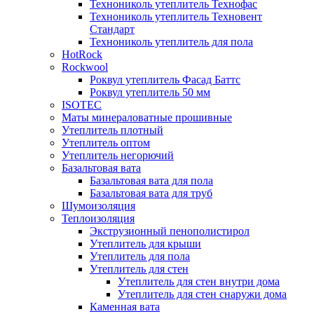
Технониколь утеплитель Технофас
Технониколь утеплитель Техновент
Стандарт
Технониколь утеплитель для пола
HotRock
Rockwool
Роквул утеплитель Фасад Баттс
Роквул утеплитель 50 мм
ISOTEC
Маты минераловатные прошивные
Утеплитель плотный
Утеплитель оптом
Утеплитель негорючий
Базальтовая вата
Базальтовая вата для пола
Базальтовая вата для труб
Шумоизоляция
Теплоизоляция
Экструзионный пенополистирол
Утеплитель для крыши
Утеплитель для пола
Утеплитель для стен
Утеплитель для стен внутри дома
Утеплитель для стен снаружи дома
Каменная вата