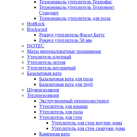
Технониколь утеплитель Технофас
Технониколь утеплитель Техновент
Стандарт
Технониколь утеплитель для пола
HotRock
Rockwool
Роквул утеплитель Фасад Баттс
Роквул утеплитель 50 мм
ISOTEC
Маты минераловатные прошивные
Утеплитель плотный
Утеплитель оптом
Утеплитель негорючий
Базальтовая вата
Базальтовая вата для пола
Базальтовая вата для труб
Шумоизоляция
Теплоизоляция
Экструзионный пенополистирол
Утеплитель для крыши
Утеплитель для пола
Утеплитель для стен
Утеплитель для стен внутри дома
Утеплитель для стен снаружи дома
Каменная вата