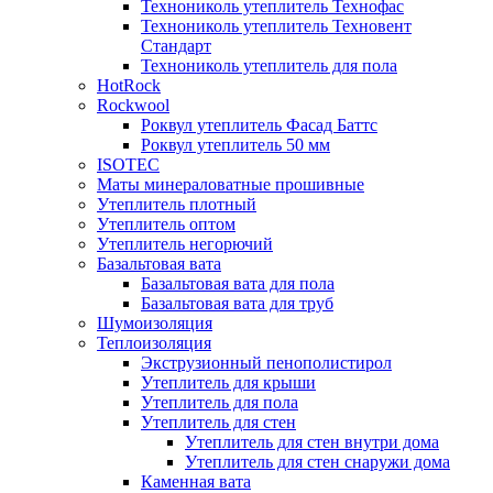
Технониколь утеплитель Технофас
Технониколь утеплитель Техновент
Стандарт
Технониколь утеплитель для пола
HotRock
Rockwool
Роквул утеплитель Фасад Баттс
Роквул утеплитель 50 мм
ISOTEC
Маты минераловатные прошивные
Утеплитель плотный
Утеплитель оптом
Утеплитель негорючий
Базальтовая вата
Базальтовая вата для пола
Базальтовая вата для труб
Шумоизоляция
Теплоизоляция
Экструзионный пенополистирол
Утеплитель для крыши
Утеплитель для пола
Утеплитель для стен
Утеплитель для стен внутри дома
Утеплитель для стен снаружи дома
Каменная вата