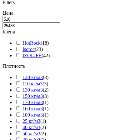
Filters
Цена
Бренд
HotRock
(
18
)
Isoroc
(
23
)
IZOLIFE
(
42
)
Плотность
120 кг/м3
(
3
)
110 кг/м3
(
3
)
130 кг/м3
(
2
)
150 кг/м3
(
3
)
170 кг/м3
(
1
)
160 кг/м3
(
1
)
100 кг/м3
(
1
)
25 кг/м3
(
1
)
40 кг/м3
(
2
)
50 кг/м3
(
2
)
30 кг/м3
(
1
)