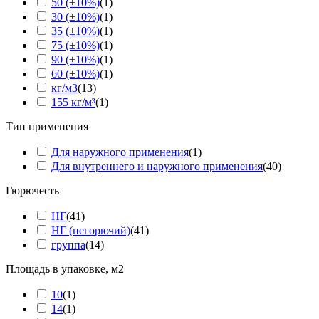
50 (±10%)
(
1
)
30 (±10%)
(
1
)
35 (±10%)
(
1
)
75 (±10%)
(
1
)
90 (±10%)
(
1
)
60 (±10%)
(
1
)
кг/м3
(
13
)
155 кг/м³
(
1
)
Тип применения
Для наружного применения
(
1
)
Для внутреннего и наружного применения
(
40
)
Гюрючесть
НГ
(
41
)
НГ (негорючий)
(
41
)
группа
(
14
)
Площадь в упаковке, м2
10
(
1
)
14
(
1
)