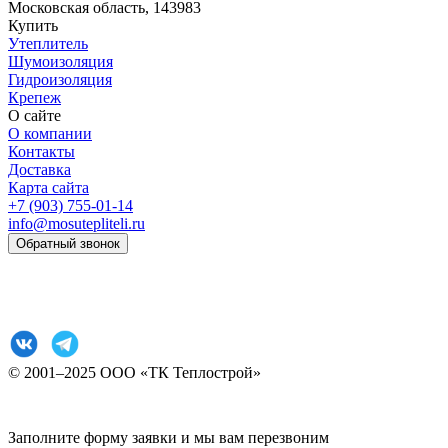
Московская область, 143983
Купить
Утеплитель
Шумоизоляция
Гидроизоляция
Крепеж
О сайте
О компании
Контакты
Доставка
Карта сайта
+7 (903) 755-01-14
info@mosutepliteli.ru
Обратный звонок
Согласие на обработку персональных данных
Политика конфиденциальности
© 2001–2025 ООО «ТК Теплострой»
Прокрутка
Заполните форму заявки и мы вам перезвоним