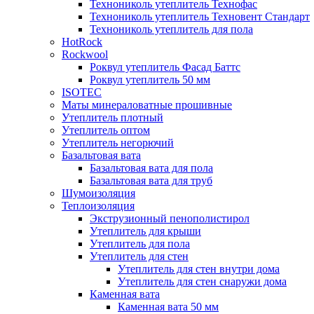
Технониколь утеплитель Технофас
Технониколь утеплитель Техновент Стандарт
Технониколь утеплитель для пола
HotRock
Rockwool
Роквул утеплитель Фасад Баттс
Роквул утеплитель 50 мм
ISOTEC
Маты минераловатные прошивные
Утеплитель плотный
Утеплитель оптом
Утеплитель негорючий
Базальтовая вата
Базальтовая вата для пола
Базальтовая вата для труб
Шумоизоляция
Теплоизоляция
Экструзионный пенополистирол
Утеплитель для крыши
Утеплитель для пола
Утеплитель для стен
Утеплитель для стен внутри дома
Утеплитель для стен снаружи дома
Каменная вата
Каменная вата 50 мм