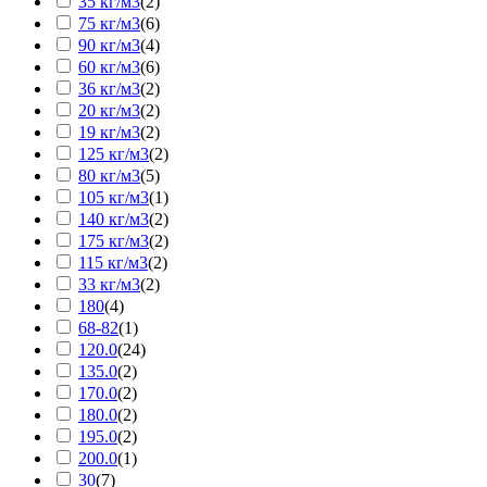
35 кг/м3
(
2
)
75 кг/м3
(
6
)
90 кг/м3
(
4
)
60 кг/м3
(
6
)
36 кг/м3
(
2
)
20 кг/м3
(
2
)
19 кг/м3
(
2
)
125 кг/м3
(
2
)
80 кг/м3
(
5
)
105 кг/м3
(
1
)
140 кг/м3
(
2
)
175 кг/м3
(
2
)
115 кг/м3
(
2
)
33 кг/м3
(
2
)
180
(
4
)
68-82
(
1
)
120.0
(
24
)
135.0
(
2
)
170.0
(
2
)
180.0
(
2
)
195.0
(
2
)
200.0
(
1
)
30
(
7
)