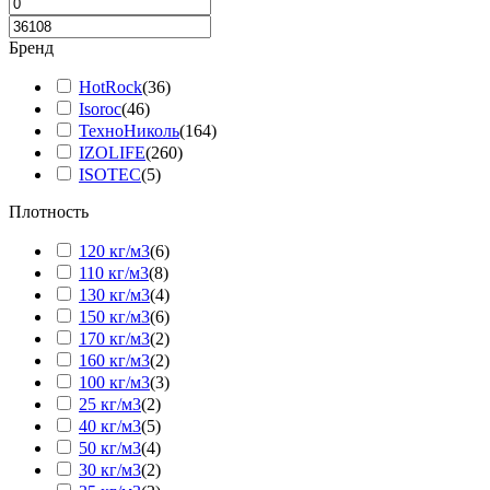
Бренд
HotRock
(
36
)
Isoroc
(
46
)
ТехноНиколь
(
164
)
IZOLIFE
(
260
)
ISOTEC
(
5
)
Плотность
120 кг/м3
(
6
)
110 кг/м3
(
8
)
130 кг/м3
(
4
)
150 кг/м3
(
6
)
170 кг/м3
(
2
)
160 кг/м3
(
2
)
100 кг/м3
(
3
)
25 кг/м3
(
2
)
40 кг/м3
(
5
)
50 кг/м3
(
4
)
30 кг/м3
(
2
)