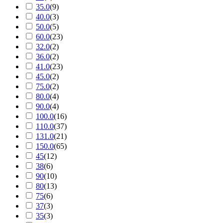
35.0
(
9
)
40.0
(
3
)
50.0
(
5
)
60.0
(
23
)
32.0
(
2
)
36.0
(
2
)
41.0
(
23
)
45.0
(
2
)
75.0
(
2
)
80.0
(
4
)
90.0
(
4
)
100.0
(
16
)
110.0
(
37
)
131.0
(
21
)
150.0
(
65
)
45
(
12
)
38
(
6
)
90
(
10
)
80
(
13
)
75
(
6
)
37
(
3
)
35
(
3
)