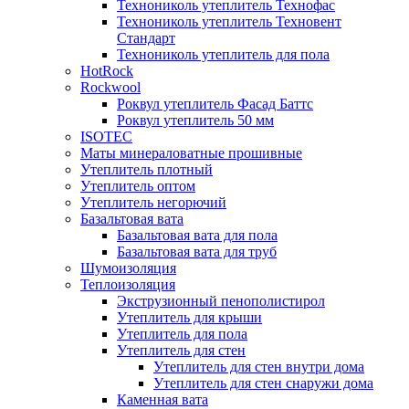
Технониколь утеплитель Технофас
Технониколь утеплитель Техновент
Стандарт
Технониколь утеплитель для пола
HotRock
Rockwool
Роквул утеплитель Фасад Баттс
Роквул утеплитель 50 мм
ISOTEC
Маты минераловатные прошивные
Утеплитель плотный
Утеплитель оптом
Утеплитель негорючий
Базальтовая вата
Базальтовая вата для пола
Базальтовая вата для труб
Шумоизоляция
Теплоизоляция
Экструзионный пенополистирол
Утеплитель для крыши
Утеплитель для пола
Утеплитель для стен
Утеплитель для стен внутри дома
Утеплитель для стен снаружи дома
Каменная вата