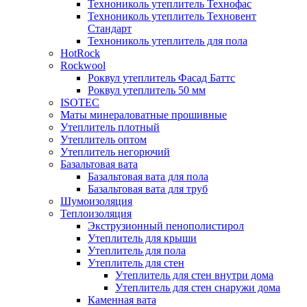
Технониколь утеплитель Технофас
Технониколь утеплитель Техновент
Стандарт
Технониколь утеплитель для пола
HotRock
Rockwool
Роквул утеплитель Фасад Баттс
Роквул утеплитель 50 мм
ISOTEC
Маты минераловатные прошивные
Утеплитель плотный
Утеплитель оптом
Утеплитель негорючий
Базальтовая вата
Базальтовая вата для пола
Базальтовая вата для труб
Шумоизоляция
Теплоизоляция
Экструзионный пенополистирол
Утеплитель для крыши
Утеплитель для пола
Утеплитель для стен
Утеплитель для стен внутри дома
Утеплитель для стен снаружи дома
Каменная вата